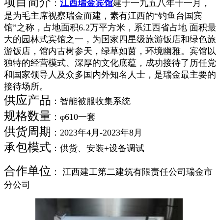
项目简介
：
江西瑞金宾馆
建于一九五八年十一月，
是为毛主席视察瑞金而建，素有江西的“钓鱼台国宾
馆”之称，占地面积6.2万平方米，系江西省占地 面积最
大的园林式宾馆之一，为国家四星级旅游饭店和绿色旅
游饭店，馆内古树参天，绿草如茵，环境幽雅。宾馆以
独特的经营模式、深厚的文化底蕴，成功接待了历任党
和国家领导人及众多国内外知名人士，是瑞金最主要的
接待场所。
供应产品
：智能被服收集系统
规格数量
：φ610一套
供货周期
：2023年4月-2023年8月
承包模式
：供货、安装+设备调试
合作单位
： 江西建工第二建筑有限责任公司瑞金市
分公司