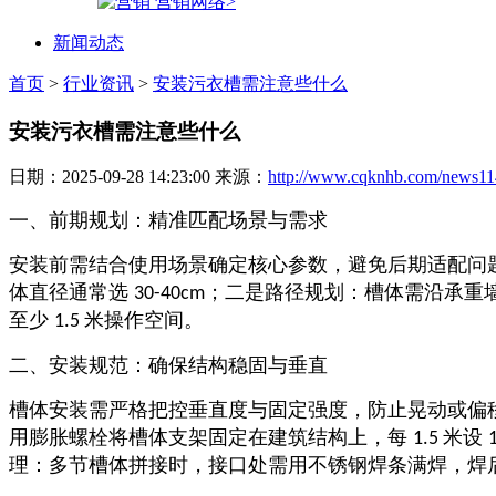
营销网络>
新闻动态
首页
>
行业资讯
>
安装污衣槽需注意些什么
安装污衣槽需注意些什么
日期：2025-09-28 14:23:00 来源：
http://www.cqknhb.com/news11
一、前期规划：精准匹配场景与需求
安装前需结合使用场景确定核心参数，避免后期适配问
体直径通常选
；二是路径规划：槽体需沿承重
30-40cm
至少
米操作空间。​
1.5
二、安装规范：确保结构稳固与垂直
槽体安装需严格把控垂直度与固定强度，防止晃动或偏
用膨胀螺栓将槽体支架固定在建筑结构上，每
米设
1.5
理：多节槽体拼接时，接口处需用不锈钢焊条满焊，焊