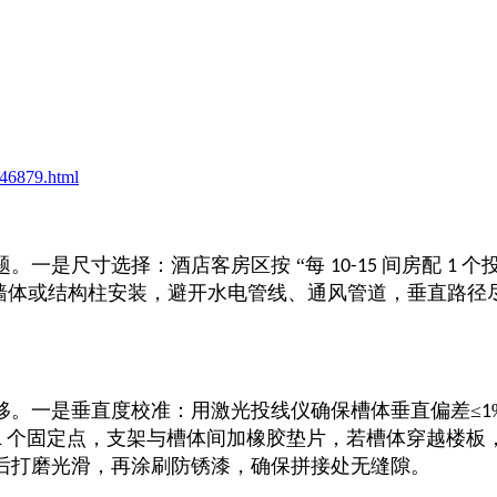
46879.html
题。一是尺寸选择：酒店客房区按
“每
间房配
个
10-15
1
墙体或结构柱安装，避开水电管线、通风管道，垂直路径
移。一是垂直度校准：用激光投线仪确保槽体垂直偏差
≤
1
个固定点，支架与槽体间加橡胶垫片，若槽体穿越楼板
1
后打磨光滑，再涂刷防锈漆，确保拼接处无缝隙。​