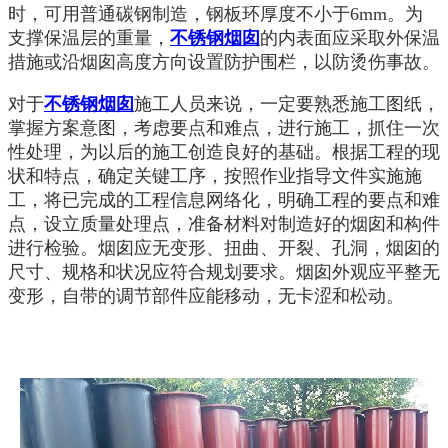
时，可用普通碳钢制造，钢板环厚度不小于6mm。为
支撑保温层的重量，
不锈钢烟囱
的内表面应采取外保温
措施或沿烟囱高度方向设置防护围栏，以防烫伤事故。
对于
不锈钢烟囱
施工人员来说，一定要熟悉施工图纸，
掌握方案意图，考虑要点和难点，进行施工，抓住一次
性处理，为以后的施工创造良好的基础。根据工程的现
状和特点，确定关键工序，按照作业指导文件实施施
工，将已完成的工程信息网络化，明确工程的要点和难
点，设立质量处理点，准备材料对制造好的烟囱和构件
进行检验。烟囱应无变形、扭曲、开裂、孔洞，烟囱的
尺寸、规格和状况应符合规划要求。烟囱外观应平整无
变形，自带的调节部件应能移动，无卡涩和松动。