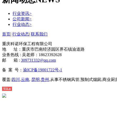
行业资讯
>
公司新闻
>
行业动态
>
首页
|
行业动态
|
联系我们
重庆科诺环保工程有限公司
地 址：重庆市巴南经济园区界石镇渝道路
业务热线 : 吴老师：18623392628
邮 箱 :
309731332@qq.com
备 案 号：
渝ICP备19001722号-1
覆盖:
四川
,
云南
,
昆明
,
贵州
,从事不锈钢风管,预制式烟囱,商业厨房排
51La
渝公网安备 50010602503626号