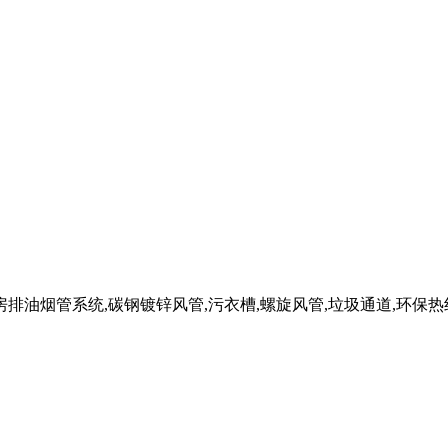
油烟管系统,碳钢镀锌风管,污衣槽,螺旋风管,垃圾通道,环保热线:023